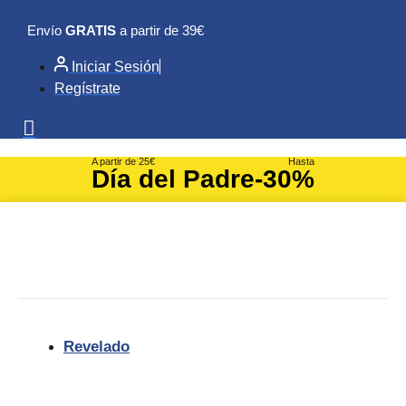
Ir
Envío
GRATIS
a partir de 39€
al
contenido
Iniciar Sesión
Regístrate
A partir de 25€
Hasta
Día del Padre
-30%
Revelado