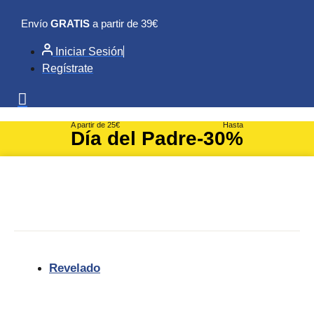
Ir
Envío
GRATIS
a partir de 39€
al
contenido
Iniciar Sesión
Regístrate
A partir de 25€
Hasta
Día del Padre
-30%
Revelado