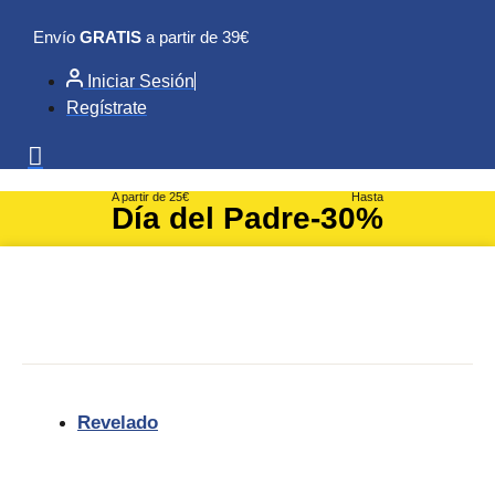
Ir
Envío
GRATIS
a partir de 39€
al
contenido
Iniciar Sesión
Regístrate
A partir de 25€
Hasta
Día del Padre
-30%
Revelado