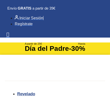
Ir
Envío
GRATIS
a partir de 39€
al
contenido
Iniciar Sesión
Regístrate
A partir de 25€
Hasta
Día del Padre
-30%
Revelado