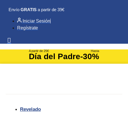
Ir
Envío
GRATIS
a partir de 39€
al
contenido
Iniciar Sesión
Regístrate
A partir de 25€
Hasta
Día del Padre
-30%
Revelado