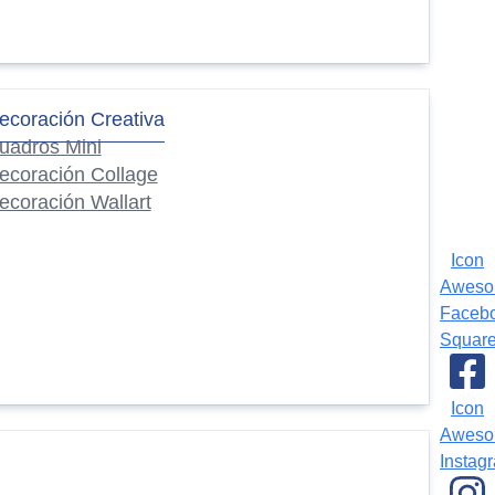
ecoración Creativa
uadros Mini
ecoración Collage
ecoración Wallart
Icon
Awes
Faceb
Squar
Icon
Awes
Instag