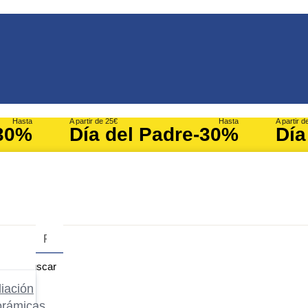
Hasta
A partir de 25€
Hasta
A partir d
30%
Día del Padre
-30%
Día
Buscar
iación
orámicas