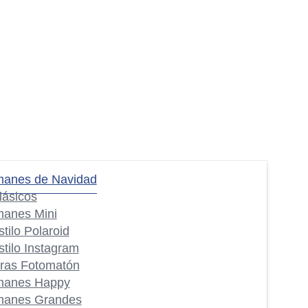
manes de Navidad
lásicos
manes Mini
stilo Polaroid
stilo Instagram
iras Fotomatón
manes Happy
manes Grandes