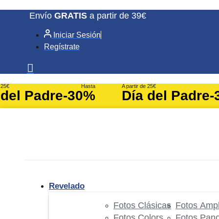
Ir
Envío
GRATIS
a partir de 39€
al
Iniciar Sesión
contenido
Regístrate
e 25€
Hasta
A partir de 25€
 del Padre
-30%
Día del Padre
-
Revelado
Fotos Clásicas
Fotos Ampl
Fotos Colors
Fotos Pan