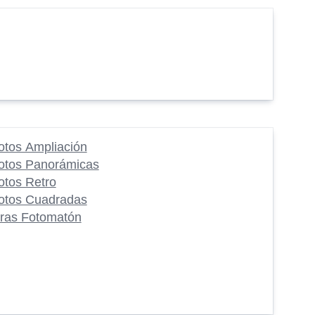
otos Ampliación
otos Panorámicas
otos Retro
otos Cuadradas
iras Fotomatón