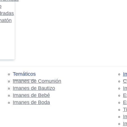
o
dradas
matón
Temáticos
I
Imanes de Comunión
C
Imanes de Bautizo
I
Imanes de Bebé
E
Imanes de Boda
E
T
I
I