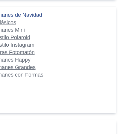
manes de Navidad
lásicos
manes Mini
stilo Polaroid
stilo Instagram
iras Fotomatón
manes Happy
manes Grandes
manes con Formas