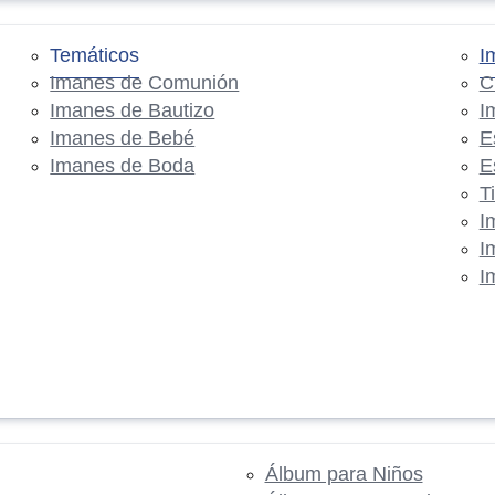
Temáticos
I
Imanes de Comunión
C
Imanes de Bautizo
I
Imanes de Bebé
E
Imanes de Boda
E
T
I
I
I
Álbum para Niños