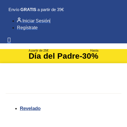
Ir
Envío
GRATIS
a partir de 39€
al
contenido
Iniciar Sesión
Regístrate
A partir de 25€
Hasta
Día del Padre
-30%
Revelado