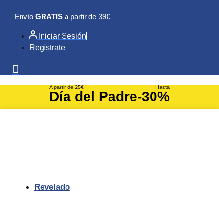
Ir
Envío
GRATIS
a partir de 39€
al
contenido
Iniciar Sesión
Regístrate
A partir de 25€
Hasta
Día del Padre
-30%
Revelado