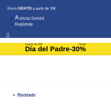
Ir
Envío
GRATIS
a partir de 39€
al
contenido
Iniciar Sesión
Regístrate
A partir de 25€
Hasta
Día del Padre
-30%
Revelado