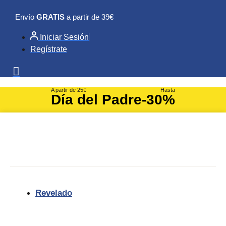
Ir
Envío
GRATIS
a partir de 39€
al
contenido
Iniciar Sesión
Regístrate
A partir de 25€
Hasta
Día del Padre
-30%
Revelado