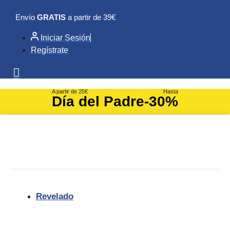
Ir
Envío
GRATIS
a partir de 39€
al
contenido
Iniciar Sesión
Regístrate
A partir de 25€
Hasta
Día del Padre
-30%
Revelado