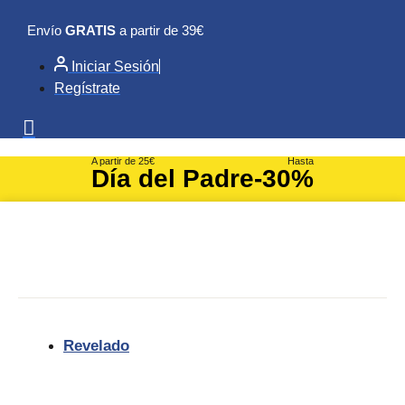
Ir
Envío
GRATIS
a partir de 39€
al
contenido
Iniciar Sesión
Regístrate
A partir de 25€
Hasta
Día del Padre
-30%
Revelado