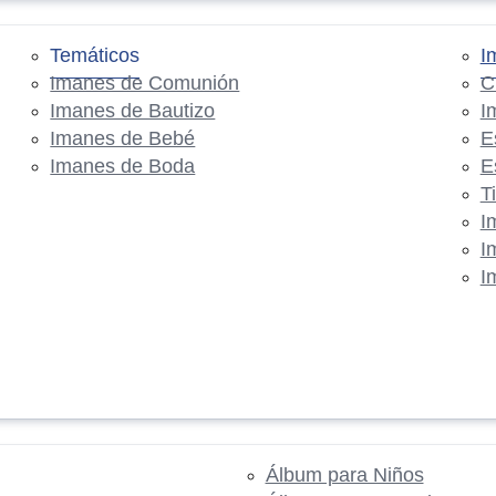
Temáticos
I
Imanes de Comunión
C
Imanes de Bautizo
I
Imanes de Bebé
E
Imanes de Boda
E
T
I
I
I
Álbum para Niños