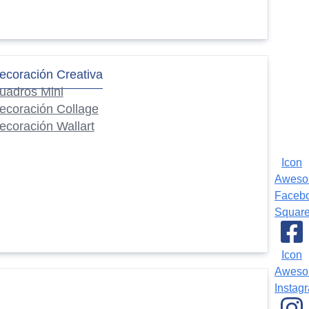
ecoración Creativa
uadros Mini
ecoración Collage
ecoración Wallart
Icon
Awes
Faceb
Squar
Icon
Awes
Instag