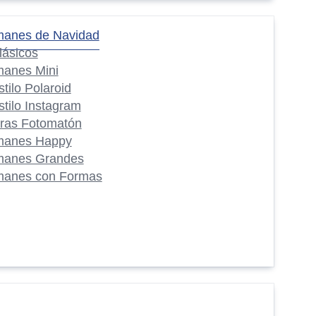
manes de Navidad
lásicos
manes Mini
stilo Polaroid
stilo Instagram
iras Fotomatón
manes Happy
manes Grandes
manes con Formas