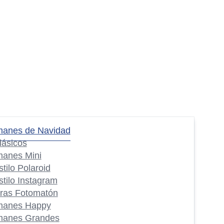
manes de Navidad
lásicos
manes Mini
stilo Polaroid
stilo Instagram
iras Fotomatón
manes Happy
manes Grandes