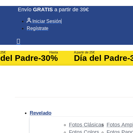
Ir
Envío
GRATIS
a partir de 39€
al
Iniciar Sesión
contenido
Regístrate
e 25€
Hasta
A partir de 25€
 del Padre
-30%
Día del Padre
-
Revelado
Fotos Clásicas
Fotos Ampl
Fotos Colors
Fotos Pan