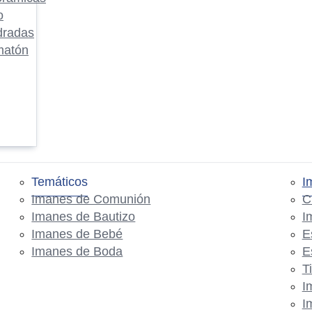
o
dradas
matón
Temáticos
I
Imanes de Comunión
C
Imanes de Bautizo
I
Imanes de Bebé
E
Imanes de Boda
E
T
I
I