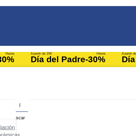
Hasta
A partir de 25€
Hasta
A partir d
30%
Día del Padre
-30%
Día
Buscar
iación
orámicas