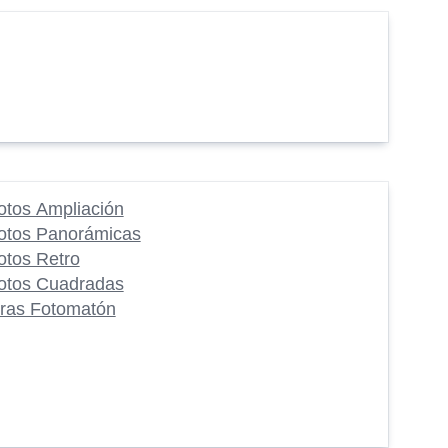
otos Ampliación
otos Panorámicas
otos Retro
otos Cuadradas
iras Fotomatón