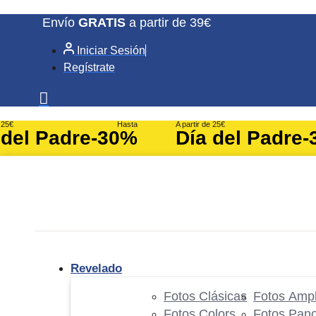
Ir
Envío
GRATIS
a partir de 39€
al
Iniciar Sesión
contenido
Regístrate
e 25€
Hasta
A partir de 25€
 del Padre
-30%
Día del Padre
-
Revelado
Fotos Clásicas
Fotos Ampl
Fotos Colors
Fotos Pan