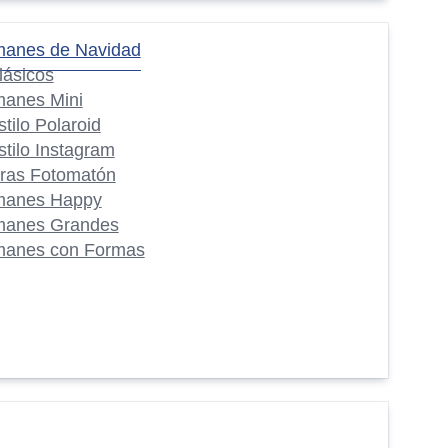
manes de Navidad
lásicos
manes Mini
stilo Polaroid
stilo Instagram
iras Fotomatón
manes Happy
manes Grandes
manes con Formas