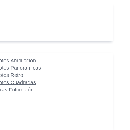
otos Ampliación
otos Panorámicas
otos Retro
otos Cuadradas
iras Fotomatón