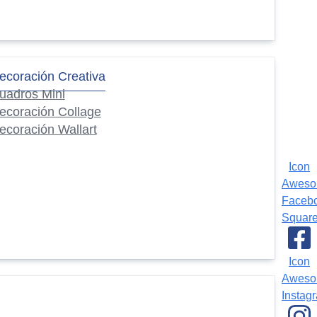
ecoración Creativa
uadros Mini
ecoración Collage
ecoración Wallart
Icon
Awes
Faceb
Squar
Icon
Awes
Instag