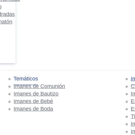
o
dradas
matón
Temáticos
I
Imanes de Comunión
C
Imanes de Bautizo
I
Imanes de Bebé
E
Imanes de Boda
E
T
I
I