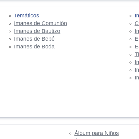
Temáticos
I
Imanes de Comunión
C
Imanes de Bautizo
I
Imanes de Bebé
E
Imanes de Boda
E
T
I
I
I
Álbum para Niños