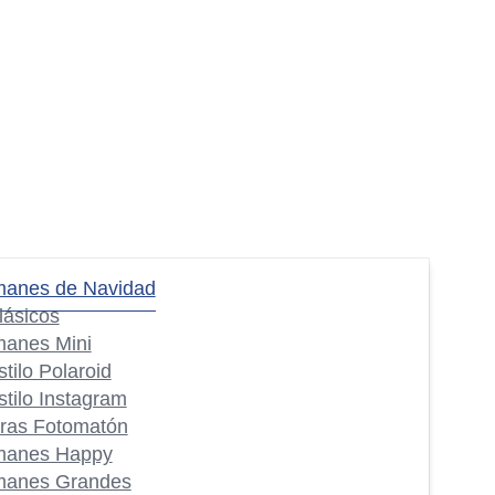
manes de Navidad
lásicos
manes Mini
stilo Polaroid
stilo Instagram
iras Fotomatón
manes Happy
manes Grandes