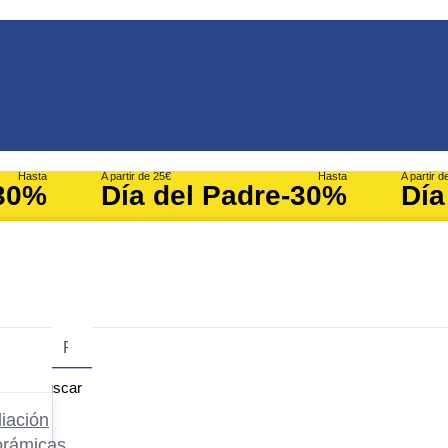
Hasta
A partir de 25€
Hasta
A partir d
30%
Día del Padre
-30%
Día
Buscar
iación
orámicas