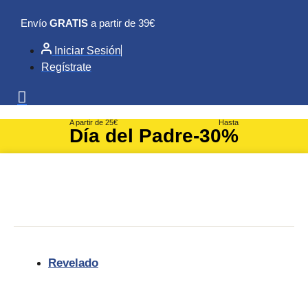
Ir
Envío
GRATIS
a partir de 39€
al
contenido
Iniciar Sesión
Regístrate
A partir de 25€
Hasta
Día del Padre
-30%
Revelado