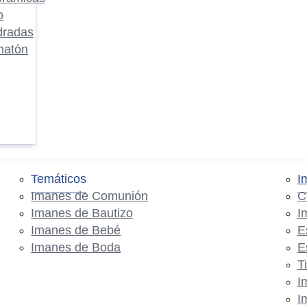
o
dradas
matón
Temáticos
I
Imanes de Comunión
C
Imanes de Bautizo
I
Imanes de Bebé
E
Imanes de Boda
E
T
I
I