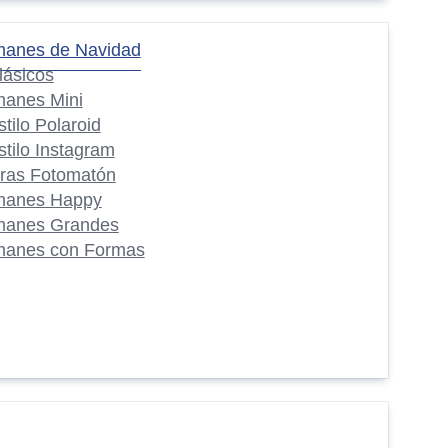
manes de Navidad
lásicos
manes Mini
stilo Polaroid
stilo Instagram
iras Fotomatón
manes Happy
manes Grandes
manes con Formas