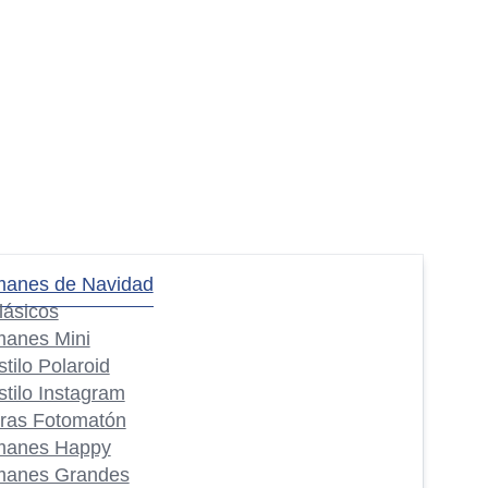
manes de Navidad
lásicos
manes Mini
stilo Polaroid
stilo Instagram
iras Fotomatón
manes Happy
manes Grandes