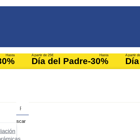
Hasta
A partir de 25€
Hasta
A partir d
30%
Día del Padre
-30%
Día
Buscar
iación
orámicas