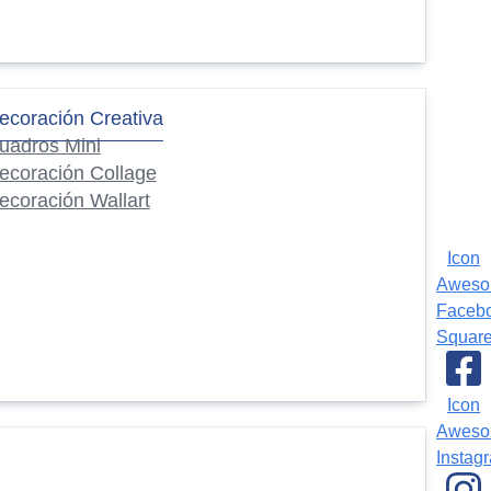
ecoración Creativa
uadros Mini
ecoración Collage
ecoración Wallart
Icon
Awes
Faceb
Squar
Icon
Awes
Instag