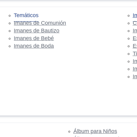
Temáticos
I
Imanes de Comunión
C
Imanes de Bautizo
I
Imanes de Bebé
E
Imanes de Boda
E
T
I
I
I
Álbum para Niños