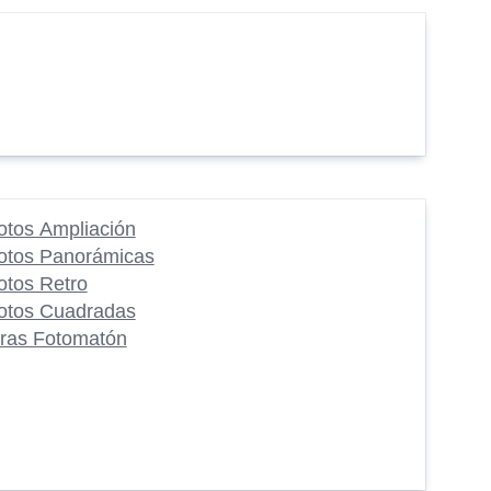
otos Ampliación
otos Panorámicas
otos Retro
otos Cuadradas
iras Fotomatón