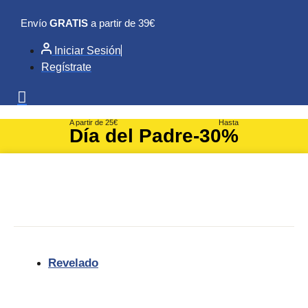
Ir
Envío
GRATIS
a partir de 39€
al
contenido
Iniciar Sesión
Regístrate
A partir de 25€
Hasta
Día del Padre
-30%
Revelado