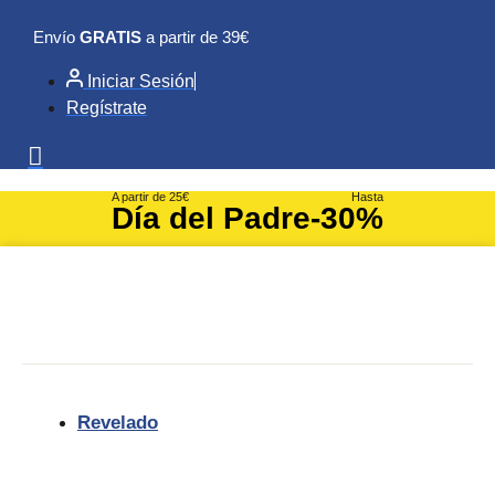
Ir
Envío
GRATIS
a partir de 39€
al
contenido
Iniciar Sesión
Regístrate
A partir de 25€
Hasta
Día del Padre
-30%
Revelado