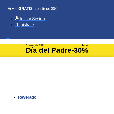
Ir
Envío
GRATIS
a partir de 39€
al
contenido
Iniciar Sesión
Regístrate
A partir de 25€
Hasta
Día del Padre
-30%
Revelado